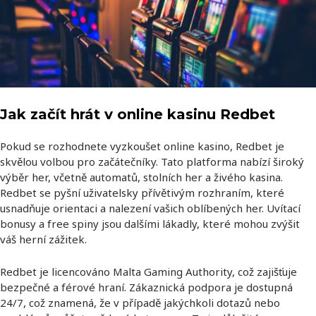
Jak začít hrát v online kasinu Redbet
Pokud se rozhodnete vyzkoušet online kasino, Redbet je
skvělou volbou pro začátečníky. Tato platforma nabízí široký
výběr her, včetně automatů, stolních her a živého kasina.
Redbet se pyšní uživatelsky přívětivým rozhraním, které
usnadňuje orientaci a nalezení vašich oblíbených her. Uvítací
bonusy a free spiny jsou dalšími lákadly, které mohou zvýšit
váš herní zážitek.
Redbet je licencováno Malta Gaming Authority, což zajišťuje
bezpečné a férové hraní. Zákaznická podpora je dostupná
24/7, což znamená, že v případě jakýchkoli dotazů nebo