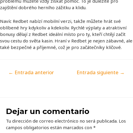
problémů můžete vždy získat pomoc. To je důležité pro
zajištění dobrého herního zážitku a klidu.
Navíc Redbet nabízí mobilní verzi, takže můžete hrát své
oblíbené hry kdykoliv a kdekoliv. Rychlé výplaty a atraktivní
bonusy dělají z Redbet ideální místo pro ty, kteří chtějí začít
svou cestu do světa kasin. Hraní v Redbet je nejen zábavné, ale
také bezpečné a příjemné, což je pro začátečníky klíčové.
←
Entrada anterior
Entrada siguiente
→
Dejar un comentario
Tu dirección de correo electrónico no será publicada.
Los
campos obligatorios están marcados con
*