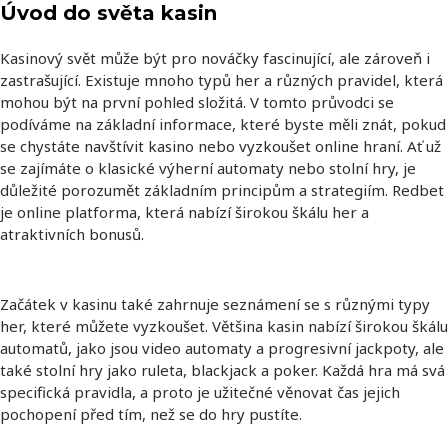
Úvod do světa kasin
Kasinový svět může být pro nováčky fascinující, ale zároveň i
zastrašující. Existuje mnoho typů her a různých pravidel, která
mohou být na první pohled složitá. V tomto průvodci se
podíváme na základní informace, které byste měli znát, pokud
se chystáte navštívit kasino nebo vyzkoušet online hraní. Ať už
se zajímáte o klasické výherní automaty nebo stolní hry, je
důležité porozumět základním principům a strategiím.
Redbet
je online platforma, která nabízí širokou škálu her a
atraktivních bonusů.
Začátek v kasinu také zahrnuje seznámení se s různými typy
her, které můžete vyzkoušet. Většina kasin nabízí širokou škálu
automatů, jako jsou video automaty a progresivní jackpoty, ale
také stolní hry jako ruleta, blackjack a poker. Každá hra má svá
specifická pravidla, a proto je užitečné věnovat čas jejich
pochopení před tím, než se do hry pustíte.