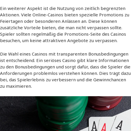
Ein weiterer Aspekt ist die Nutzung von zeitlich begrenzten
Aktionen. Viele Online-Casinos bieten spezielle Promotions zu
Feiertagen oder besonderen Anlässen an. Diese können
zusätzliche Vorteile bieten, die man nicht verpassen sollte.
Spieler sollten regelmäßig die Promotions-Seite des Casinos
besuchen, um keine attraktiven Angebote zu verpassen.
Die Wahl eines Casinos mit transparenten Bonusbedingungen
ist entscheidend. Ein seriöses Casino gibt klare Informationen
zu den Bonusbedingungen und sorgt dafür, dass die Spieler die
Anforderungen problemlos verstehen können. Dies trägt dazu
bei, das Spielerlebnis zu verbessern und die Gewinnchancen
zu maximieren.