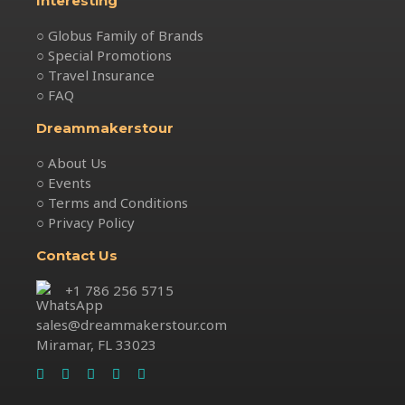
Interesting
○ Globus Family of Brands
○ Special Promotions
○ Travel Insurance
○ FAQ
Dreammakerstour
○ About Us
○ Events
○ Terms and Conditions
○ Privacy Policy
Contact Us
+1 786 256 5715
sales@dreammakerstour.com
Miramar, FL 33023