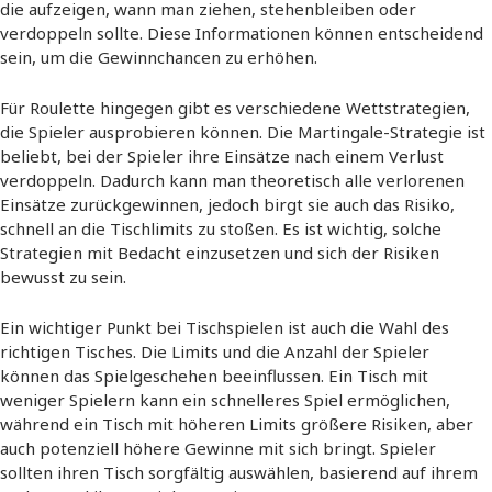
die aufzeigen, wann man ziehen, stehenbleiben oder
verdoppeln sollte. Diese Informationen können entscheidend
sein, um die Gewinnchancen zu erhöhen.
Für Roulette hingegen gibt es verschiedene Wettstrategien,
die Spieler ausprobieren können. Die Martingale-Strategie ist
beliebt, bei der Spieler ihre Einsätze nach einem Verlust
verdoppeln. Dadurch kann man theoretisch alle verlorenen
Einsätze zurückgewinnen, jedoch birgt sie auch das Risiko,
schnell an die Tischlimits zu stoßen. Es ist wichtig, solche
Strategien mit Bedacht einzusetzen und sich der Risiken
bewusst zu sein.
Ein wichtiger Punkt bei Tischspielen ist auch die Wahl des
richtigen Tisches. Die Limits und die Anzahl der Spieler
können das Spielgeschehen beeinflussen. Ein Tisch mit
weniger Spielern kann ein schnelleres Spiel ermöglichen,
während ein Tisch mit höheren Limits größere Risiken, aber
auch potenziell höhere Gewinne mit sich bringt. Spieler
sollten ihren Tisch sorgfältig auswählen, basierend auf ihrem