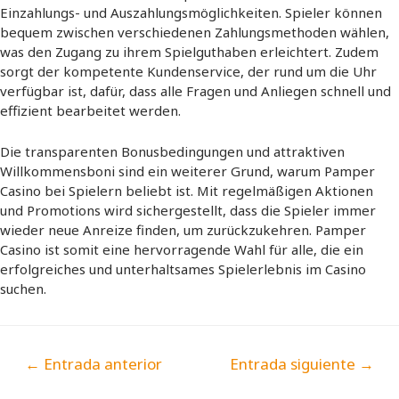
Einzahlungs- und Auszahlungsmöglichkeiten. Spieler können
bequem zwischen verschiedenen Zahlungsmethoden wählen,
was den Zugang zu ihrem Spielguthaben erleichtert. Zudem
sorgt der kompetente Kundenservice, der rund um die Uhr
verfügbar ist, dafür, dass alle Fragen und Anliegen schnell und
effizient bearbeitet werden.
Die transparenten Bonusbedingungen und attraktiven
Willkommensboni sind ein weiterer Grund, warum Pamper
Casino bei Spielern beliebt ist. Mit regelmäßigen Aktionen
und Promotions wird sichergestellt, dass die Spieler immer
wieder neue Anreize finden, um zurückzukehren. Pamper
Casino ist somit eine hervorragende Wahl für alle, die ein
erfolgreiches und unterhaltsames Spielerlebnis im Casino
suchen.
←
Entrada anterior
Entrada siguiente
→