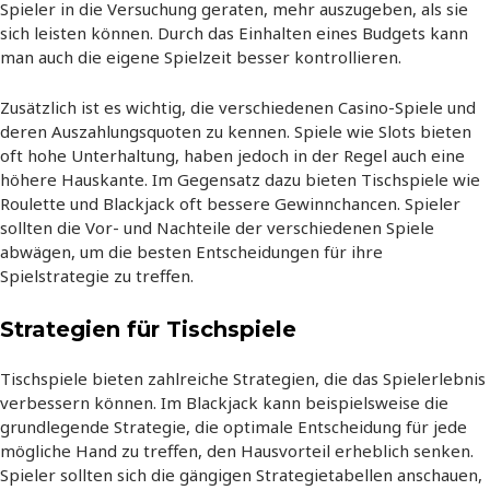
Spieler in die Versuchung geraten, mehr auszugeben, als sie
sich leisten können. Durch das Einhalten eines Budgets kann
man auch die eigene Spielzeit besser kontrollieren.
Zusätzlich ist es wichtig, die verschiedenen Casino-Spiele und
deren Auszahlungsquoten zu kennen. Spiele wie Slots bieten
oft hohe Unterhaltung, haben jedoch in der Regel auch eine
höhere Hauskante. Im Gegensatz dazu bieten Tischspiele wie
Roulette und Blackjack oft bessere Gewinnchancen. Spieler
sollten die Vor- und Nachteile der verschiedenen Spiele
abwägen, um die besten Entscheidungen für ihre
Spielstrategie zu treffen.
Strategien für Tischspiele
Tischspiele bieten zahlreiche Strategien, die das Spielerlebnis
verbessern können. Im Blackjack kann beispielsweise die
grundlegende Strategie, die optimale Entscheidung für jede
mögliche Hand zu treffen, den Hausvorteil erheblich senken.
Spieler sollten sich die gängigen Strategietabellen anschauen,