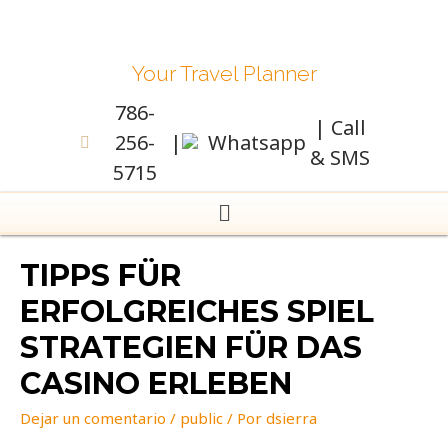
Your Travel Planner
786-
| Call
256-
|
Whatsapp
& SMS
5715
TIPPS FÜR
ERFOLGREICHES SPIEL
STRATEGIEN FÜR DAS
CASINO ERLEBEN
Dejar un comentario
/
public
/ Por
dsierra