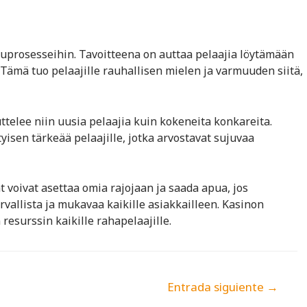
ksuprosesseihin. Tavoitteena on auttaa pelaajia löytämään
ä. Tämä tuo pelaajille rauhallisen mielen ja varmuuden siitä,
ttelee niin uusia pelaajia kuin kokeneita konkareita.
yisen tärkeää pelaajille, jotka arvostavat sujuvaa
t voivat asettaa omia rajojaan ja saada apua, jos
rvallista ja mukavaa kaikille asiakkailleen. Kasinon
resurssin kaikille rahapelaajille.
Entrada siguiente
→