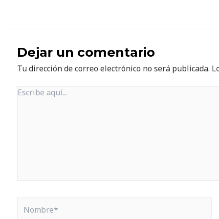
Dejar un comentario
Tu dirección de correo electrónico no será publicada.
L