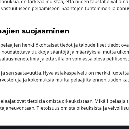
nuksia, on tärkeää muistaa, että niiden taustat eivät aina o
eet vastuulliseen pelaamiseen. Sääntöjen tunteminen ja bonu
laajien suojaaminen
elaajien henkilökohtaiset tiedot ja taloudelliset tiedot ova
oudatettava tiukkoja sääntöjä ja määräyksiä, mutta ulkomaal
salausmenetelmiä ja että sillä on voimassa oleva pelilisenss
a ja sen saatavuutta. Hyvä asiakaspalvelu on merkki luotetta
rvosteluja ja kokemuksia muilta pelaajilta ennen uuden kasi
 pelaajat ovat tietoisia omista oikeuksistaan. Mikäli pelaa
uttajaneuvontaan. Tietoisuus omista oikeuksista ja velvolli