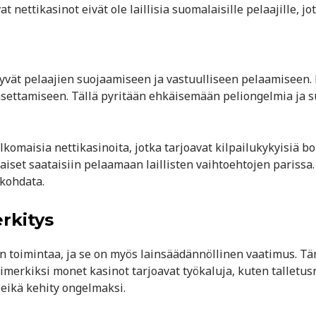
t nettikasinot eivät ole laillisia suomalaisille pelaajille, 
ittyvät pelaajien suojaamiseen ja vastuulliseen pelaamiseen.
n asettamiseen. Tällä pyritään ehkäisemään peliongelmia ja s
lkomaisia nettikasinoita, jotka tarjoavat kilpailukykyisiä 
aiset saataisiin pelaamaan laillisten vaihtoehtojen parissa. 
 kohdata.
rkitys
toimintaa, ja se on myös lainsäädännöllinen vaatimus. Tämä
merkiksi monet kasinot tarjoavat työkaluja, kuten talletusr
 eikä kehity ongelmaksi.