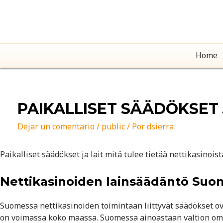
Home
PAIKALLISET SÄÄDÖKSET 
Dejar un comentario
/
public
/ Por
dsierra
Paikalliset säädökset ja lait mitä tulee tietää nettikasinoist
Nettikasinoiden lainsäädäntö Suo
Suomessa nettikasinoiden toimintaan liittyvät säädökset ov
on voimassa koko maassa. Suomessa ainoastaan valtion omis