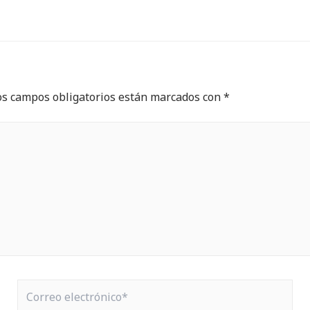
os campos obligatorios están marcados con
*