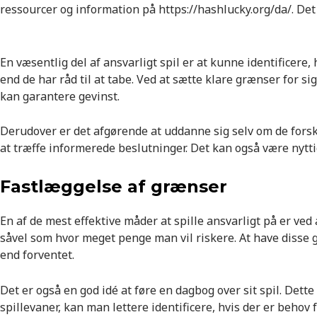
ressourcer og information på
https://hashlucky.org/da/
. De
En væsentlig del af ansvarligt spil er at kunne identificere
end de har råd til at tabe. Ved at sætte klare grænser for sig
kan garantere gevinst.
Derudover er det afgørende at uddanne sig selv om de forske
at træffe informerede beslutninger. Det kan også være nyttigt
Fastlæggelse af grænser
En af de mest effektive måder at spille ansvarligt på er ved
såvel som hvor meget penge man vil riskere. At have disse g
end forventet.
Det er også en god idé at føre en dagbog over sit spil. Dett
spillevaner, kan man lettere identificere, hvis der er behov