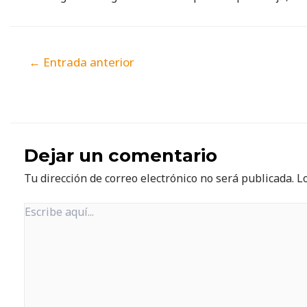
←
Entrada anterior
Dejar un comentario
Tu dirección de correo electrónico no será publicada.
L