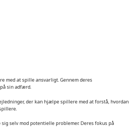
lere med at spille ansvarligt. Gennem deres
 på sin adfærd.
vejledninger, der kan hjælpe spillere med at forstå, hvordan
pillere.
 sig selv mod potentielle problemer. Deres fokus på