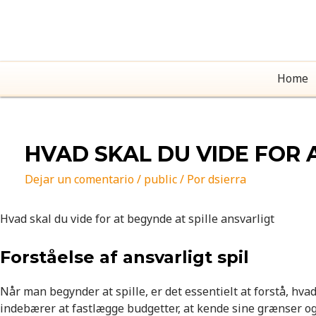
Home
HVAD SKAL DU VIDE FOR 
Dejar un comentario
/
public
/ Por
dsierra
Hvad skal du vide for at begynde at spille ansvarligt
Forståelse af ansvarligt spil
Når man begynder at spille, er det essentielt at forstå, hva
indebærer at fastlægge budgetter, at kende sine grænser 