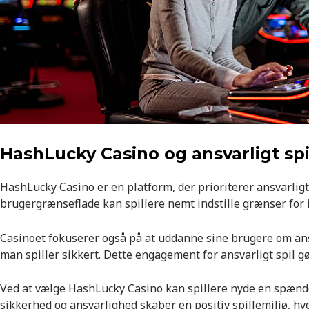
HashLucky Casino og ansvarligt spi
HashLucky Casino er en platform, der prioriterer ansvarligt 
brugergrænseflade kan spillere nemt indstille grænser for in
Casinoet fokuserer også på at uddanne sine brugere om ansvar
man spiller sikkert. Dette engagement for ansvarligt spil gø
Ved at vælge HashLucky Casino kan spillere nyde en spænden
sikkerhed og ansvarlighed skaber en positiv spillemiljø, hv