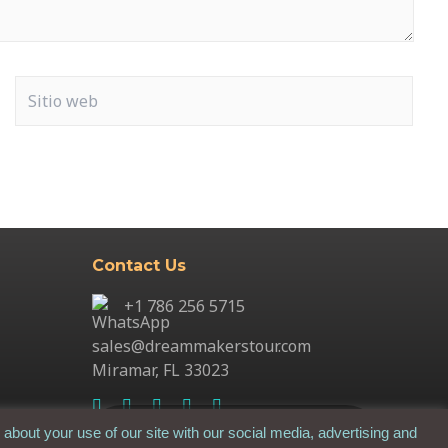
Contact Us
+1 786 256 5715
sales@dreammakerstour.com
Miramar, FL 33023
@dreammakerstour.com
about your use of our site with our social media, advertising and
¡Planifiquemos tu aventura hoy!