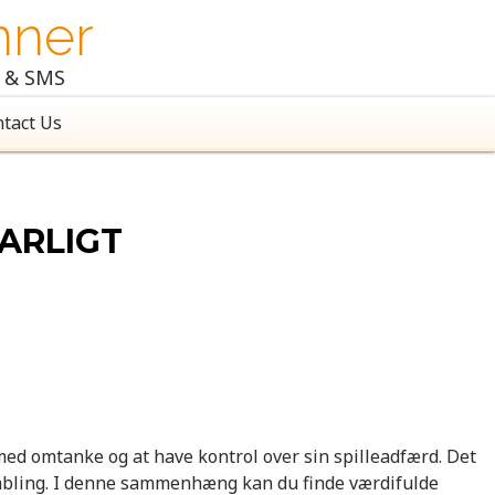
nner
l & SMS
tact Us
VARLIGT
e med omtanke og at have kontrol over sin spilleadfærd. Det
ambling. I denne sammenhæng kan du finde værdifulde