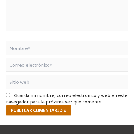
Guarda mi nombre, correo electrónico y web en este
navegador para la próxima vez que comente.