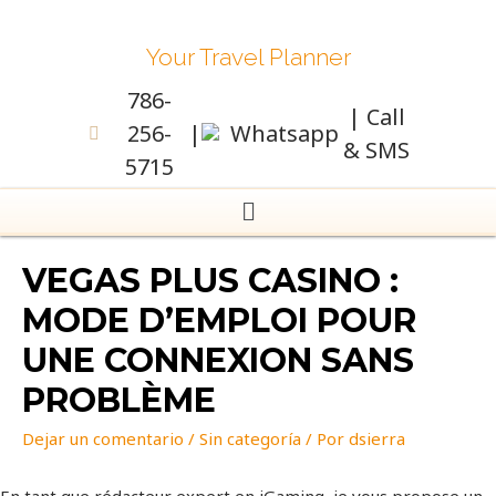
Your Travel Planner
786-
| Call
256-
|
Whatsapp
& SMS
5715
VEGAS PLUS CASINO :
MODE D’EMPLOI POUR
UNE CONNEXION SANS
PROBLÈME
Dejar un comentario
/
Sin categoría
/ Por
dsierra
En tant que rédacteur expert en iGaming, je vous propose un