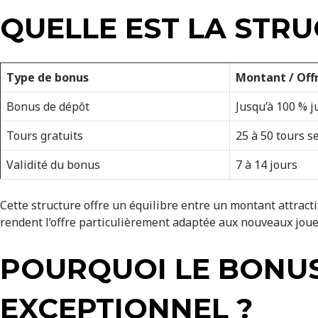
QUELLE EST LA STR
Type de bonus
Montant / Off
Bonus de dépôt
Jusqu’à 100 % j
Tours gratuits
25 à 50 tours s
Validité du bonus
7 à 14 jours
Cette structure offre un équilibre entre un montant attractif
rendent l’offre particulièrement adaptée aux nouveaux joueu
POURQUOI LE BONUS 
EXCEPTIONNEL ?