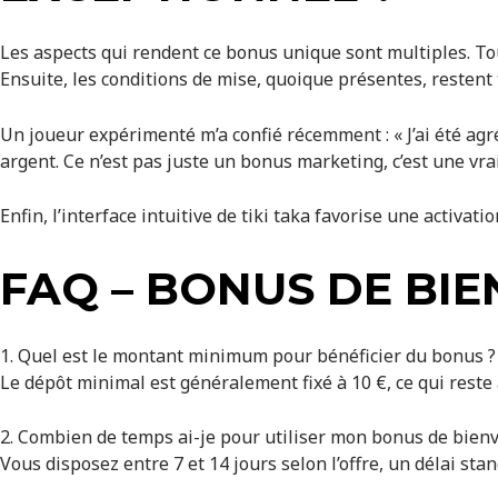
Les aspects qui rendent ce bonus unique sont multiples. To
Ensuite, les conditions de mise, quoique présentes, restent 
Un joueur expérimenté m’a confié récemment : « J’ai été agr
argent. Ce n’est pas juste un bonus marketing, c’est une vra
Enfin, l’interface intuitive de tiki taka favorise une activa
FAQ – BONUS DE BIE
1. Quel est le montant minimum pour bénéficier du bonus ?
Le dépôt minimal est généralement fixé à 10 €, ce qui reste 
2. Combien de temps ai-je pour utiliser mon bonus de bien
Vous disposez entre 7 et 14 jours selon l’offre, un délai st