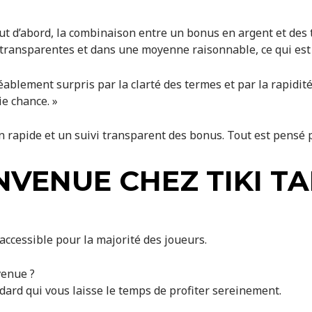
ut d’abord, la combinaison entre un bonus en argent et des 
transparentes et dans une moyenne raisonnable, ce qui est lo
éablement surpris par la clarté des termes et par la rapidit
ie chance. »
tion rapide et un suivi transparent des bonus. Tout est pensé 
NVENUE CHEZ TIKI T
accessible pour la majorité des joueurs.
venue ?
andard qui vous laisse le temps de profiter sereinement.