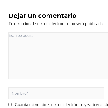
Dejar un comentario
Tu dirección de correo electrónico no será publicada.
L
Guarda mi nombre, correo electrónico y web en est