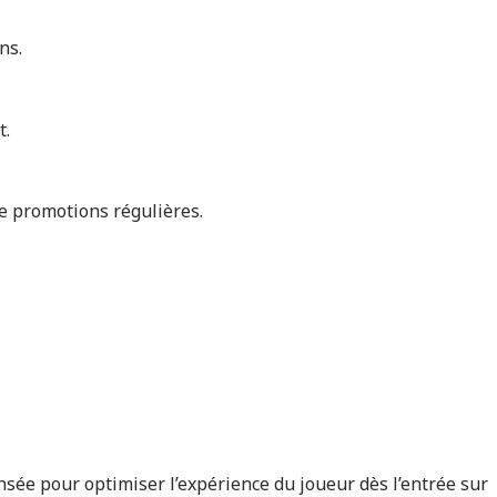
ns.
t.
e promotions régulières.
sée pour optimiser l’expérience du joueur dès l’entrée sur