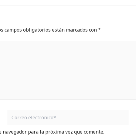
os campos obligatorios están marcados con
*
e navegador para la próxima vez que comente.