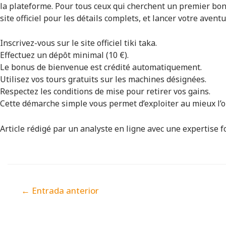
la plateforme. Pour tous ceux qui cherchent un premier bonus 
site officiel pour les détails complets, et lancer votre aven
Inscrivez-vous sur le site officiel
tiki taka
.
Effectuez un dépôt minimal (10 €).
Le bonus de bienvenue est crédité automatiquement.
Utilisez vos tours gratuits sur les machines désignées.
Respectez les conditions de mise pour retirer vos gains.
Cette démarche simple vous permet d’exploiter au mieux l’opp
Article rédigé par un analyste en ligne avec une expertise 
←
Entrada anterior