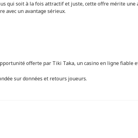
qui soit à la fois attractif et juste, cette offre mérite une 
ture avec un avantage sérieux.
ortunité offerte par Tiki Taka, un casino en ligne fiable et
fondée sur données et retours joueurs.