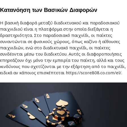
Κατανόηση των Βασικών Διαφορών
Η βασική διαφορά μεταξύ διαδικτυακού και παραδοσιακού
παιχνιδιού είναι η πλατφόρμα στην οποία διεξάγεται η
δραστηριότητα. Στο παραδοσιακό παιχνίδι, οι παίκτες
συναντώνται σε φυσικούς χώρους, όπως καζίνο ή αίθουσες
παιχνιδιών, ενώ στο διαδικτυακό παιχνίδι, οι παίκτες
συνδέονται μέσω του διαδικτύου. Αυτές οι διαφοροποιήσεις
επηρεάζουν όχι μόνο την εμπειρία του παίκτη, αλλά και τους
κινδύνους που σχετίζονται με την εξάρτηση από το παιχνίδι,
ειδικά αν κάποιος επισκέπτεται
https://score808.co.com/el/
.