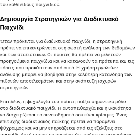
του κάθε είδους παιχνιδιού.
Δημιουργία Στρατηγικών για Διαδικτυακό
Παιχνίδι
Όταν πρόκειται για διαδικτυακό παιχνίδι, η στρατηγική
πρέπει να επικεντρώνεται στη σωστή ανάλυση των δεδομένων
και των στατιστικών. Οι παίκτες θα πρέπει να μελετούν
προηγούμενα παιχνίδια και να κατανοούν τα πρότυπα και τις
τάσεις που προκύπτουν από αυτά. Η χρήση εργαλείων
ανάλυσης μπορεί να βοηθήσει στην καλύτερη κατανόηση των
πιθανών αποτελεσμάτων και στην ανάπτυξη ισχυρών
στρατηγικών.
Επιπλέον, η ψυχολογία του παίκτη παίζει σημαντικό ρόλο
στο διαδικτυακό παιχνίδι. Η αυτοπειθαρχία και η ικανότητα
να διαχειρίζεσαι τα συναισθήματά σου είναι κρίσιμες. Ένας
επιτυχής διαδικτυακός παίκτης πρέπει να παραμένει
ψύχραιμος και να μην επηρεάζεται από τις εξελίξεις στο
παιχνίδι. Αυτό μπορεί να σημαίνει ότι πρέπει να περιορίσουν