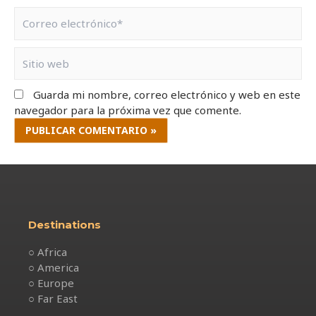
Guarda mi nombre, correo electrónico y web en este
navegador para la próxima vez que comente.
Destinations
○ Africa
○ America
○ Europe
○ Far East