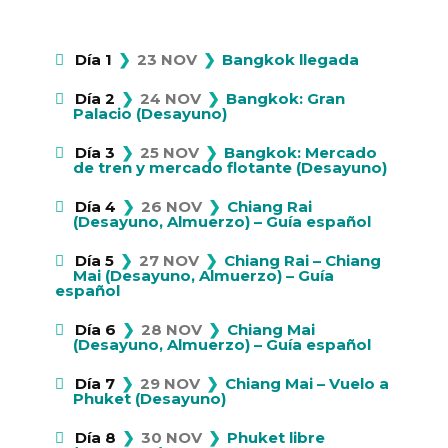
❯
❯
Día 1
23 NOV
Bangkok llegada
❯
❯
Día 2
24 NOV
Bangkok: Gran
Palacio (Desayuno)
❯
❯
Día 3
25 NOV
Bangkok: Mercado
de tren y mercado flotante (Desayuno)
❯
❯
Día 4
26 NOV
Chiang Rai
(Desayuno, Almuerzo) – Guía español
❯
❯
Día 5
27 NOV
Chiang Rai – Chiang
Mai (Desayuno, Almuerzo) – Guía
español
❯
❯
Día 6
28 NOV
Chiang Mai
(Desayuno, Almuerzo) – Guía español
❯
❯
Día 7
29 NOV
Chiang Mai – Vuelo a
Phuket (Desayuno)
❯
❯
Día 8
30 NOV
Phuket libre