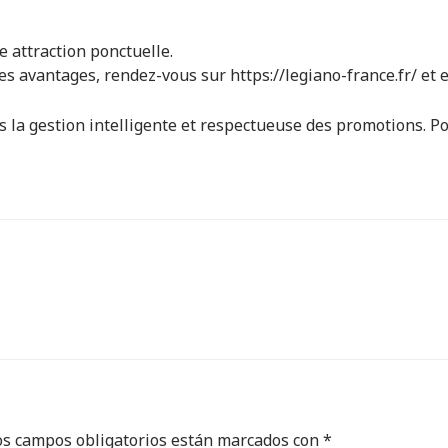
 attraction ponctuelle.
des avantages, rendez-vous sur
https://legiano-france.fr/
et e
a gestion intelligente et respectueuse des promotions. Pour 
os campos obligatorios están marcados con
*