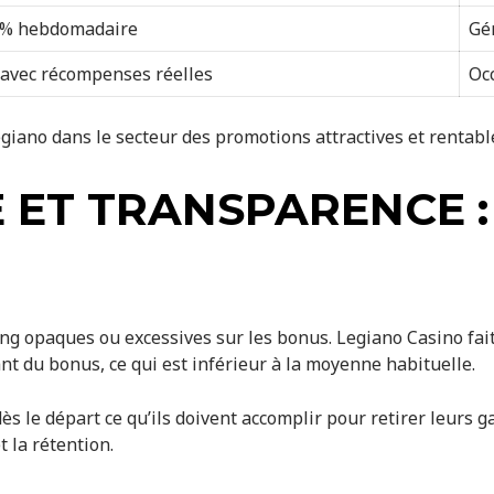
0 % hebdomadaire
Gé
 avec récompenses réelles
Oc
iano dans le secteur des promotions attractives et rentabl
E ET TRANSPARENCE 
 opaques ou excessives sur les bonus. Legiano Casino fait u
t du bonus, ce qui est inférieur à la moyenne habituelle.
 le départ ce qu’ils doivent accomplir pour retirer leurs g
t la rétention.