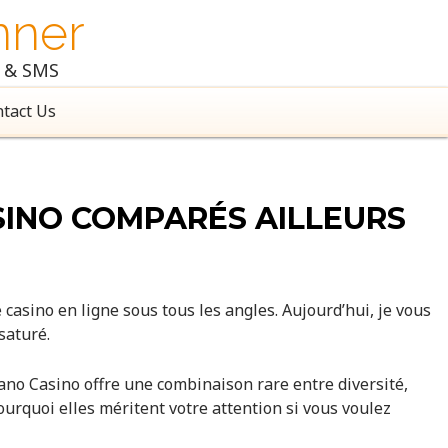
nner
l & SMS
tact Us
SINO COMPARÉS AILLEURS
casino en ligne sous tous les angles. Aujourd’hui, je vous
saturé.
iano Casino offre une combinaison rare entre diversité,
urquoi elles méritent votre attention si vous voulez