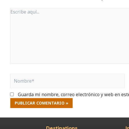
Guarda mi nombre, correo electrónico y web en est
Destinations
I