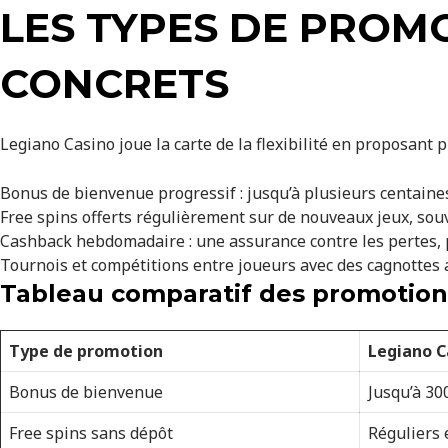
LES TYPES DE PROM
CONCRETS
Legiano Casino joue la carte de la flexibilité en proposant p
Bonus de bienvenue progressif : jusqu’à plusieurs centaines
Free spins offerts régulièrement sur de nouveaux jeux, souv
Cashback hebdomadaire : une assurance contre les pertes, 
Tournois et compétitions entre joueurs avec des cagnottes a
Tableau comparatif des promotio
Type de promotion
Legiano C
Bonus de bienvenue
Jusqu’à 30
Free spins sans dépôt
Réguliers