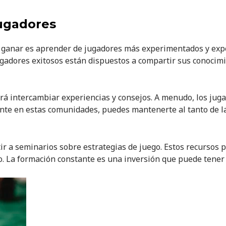
jugadores
e ganar es aprender de jugadores más experimentados y expe
ugadores exitosos están dispuestos a compartir sus conocimi
á intercambiar experiencias y consejos. A menudo, los juga
amente en estas comunidades, puedes mantenerte al tanto de 
tir a seminarios sobre estrategias de juego. Estos recursos
ego. La formación constante es una inversión que puede tener