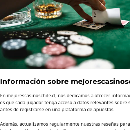
Información sobre mejorescasinosc
En mejorescasinoschile.cl, nos dedicamos a ofrecer informac
es que cada jugador tenga acceso a datos relevantes sobre 
antes de registrarse en una plataforma de apuestas.
Además, actualizamos regularmente nuestras reseñas para r