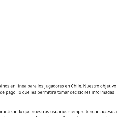
sinos en línea para los jugadores en Chile. Nuestro objetivo
 de pago, lo que les permitirá tomar decisiones informadas
garantizando que nuestros usuarios siempre tengan acceso a