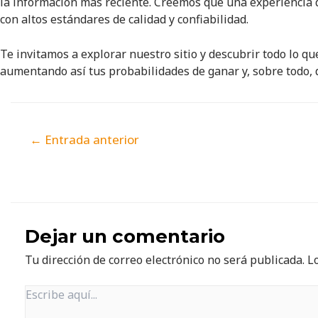
la información más reciente. Creemos que una experiencia 
con altos estándares de calidad y confiabilidad.
Te invitamos a explorar nuestro sitio y descubrir todo lo 
aumentando así tus probabilidades de ganar y, sobre todo,
←
Entrada anterior
Dejar un comentario
Tu dirección de correo electrónico no será publicada.
L