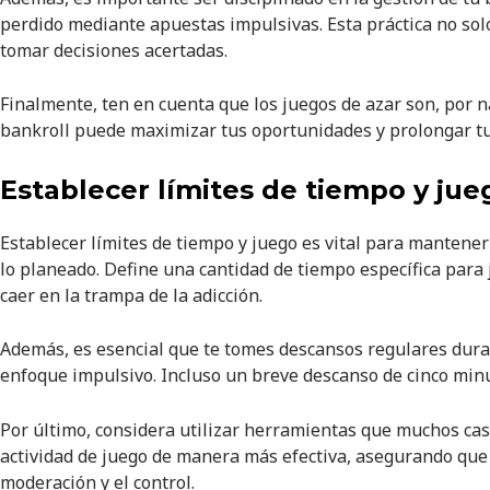
perdido mediante apuestas impulsivas. Esta práctica no sol
tomar decisiones acertadas.
Finalmente, ten en cuenta que los juegos de azar son, por n
bankroll puede maximizar tus oportunidades y prolongar tu 
Establecer límites de tiempo y jue
Establecer límites de tiempo y juego es vital para mantener
lo planeado. Define una cantidad de tiempo específica para j
caer en la trampa de la adicción.
Además, es esencial que te tomes descansos regulares duran
enfoque impulsivo. Incluso un breve descanso de cinco minu
Por último, considera utilizar herramientas que muchos casi
actividad de juego de manera más efectiva, asegurando que
moderación y el control.