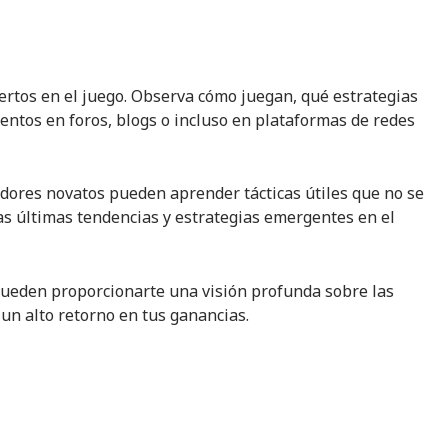
rtos en el juego. Observa cómo juegan, qué estrategias
entos en foros, blogs o incluso en plataformas de redes
dores novatos pueden aprender tácticas útiles que no se
las últimas tendencias y estrategias emergentes en el
 pueden proporcionarte una visión profunda sobre las
 un alto retorno en tus ganancias.