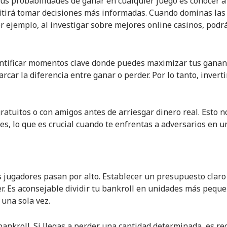
 probabilidades de ganar en cualquier juego es conocer a f
mitirá tomar decisiones más informadas. Cuando dominas las 
or ejemplo, al investigar sobre
mejores online casinos
, podr
ntificar momentos clave donde puedes maximizar tus gananci
car la diferencia entre ganar o perder. Por lo tanto, invert
tuitos o con amigos antes de arriesgar dinero real. Esto no
es, lo que es crucial cuando te enfrentas a adversarios en 
 jugadores pasan por alto. Establecer un presupuesto claro 
. Es aconsejable dividir tu bankroll en unidades más pequeñ
 una sola vez.
 bankroll. Si llegas a perder una cantidad determinada, es 