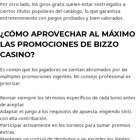
Por otro lado, los giros gratis suelen estar restringidos a
ciertos títulos populares del catálogo, lo que garantiza
entretenimiento con juegos probados y bien valorados.
¿CÓMO APROVECHAR AL MÁXIMO
LAS PROMOCIONES DE BIZZO
CASINO?
Es común que los jugadores se sientan abrumados por las
múltiples promociones vigentes. Mi consejo profesional es
priorizar:
Revisar siempre los términos específicos de cada bono antes
de aceptar.
Adaptar el juego a los requisitos de apuesta, eligiendo slots
con alta contribución.
Participar activamente en los torneos para sumar premios
extras.
Mantener un control de depósitos y no exceder los límites