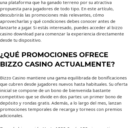
una plataforma que ha ganado terreno por su atractiva
propuesta para jugadores de todo tipo. En este artículo,
descubrirás las promociones más relevantes, cómo
aprovecharlas y qué condiciones debes conocer antes de
lanzarte a jugar. Si estás interesado, puedes acceder al
bizzo
casino download
para comenzar la experiencia directamente
desde tu dispositivo.
¿QUÉ PROMOCIONES OFRECE
BIZZO CASINO ACTUALMENTE?
Bizzo Casino mantiene una gama equilibrada de bonificaciones
que cubren desde jugadores nuevos hasta habituales. Su oferta
inicial se compone de un bono de bienvenida bastante
competitivo que se divide en dos partes: un primer bono de
depósito y rondas gratis. Además, a lo largo del mes, lanzan
promociones temporales de recarga y torneos con premios
adicionales.