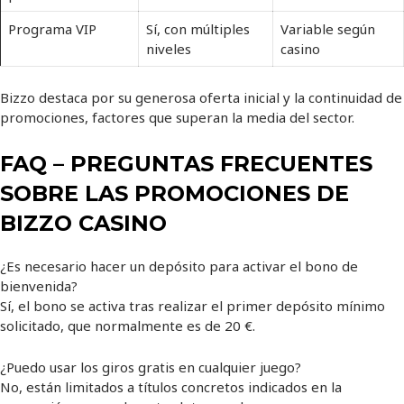
Programa VIP
Sí, con múltiples
Variable según
niveles
casino
Bizzo destaca por su generosa oferta inicial y la continuidad de
promociones, factores que superan la media del sector.
FAQ – PREGUNTAS FRECUENTES
SOBRE LAS PROMOCIONES DE
BIZZO CASINO
¿Es necesario hacer un depósito para activar el bono de
bienvenida?
Sí, el bono se activa tras realizar el primer depósito mínimo
solicitado, que normalmente es de 20 €.
¿Puedo usar los giros gratis en cualquier juego?
No, están limitados a títulos concretos indicados en la