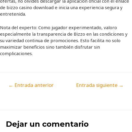
ofertas, no olvides descargar la aplicación oficial con el enlace
de
bizzo casino download
e inicia una experiencia segura y
entretenida.
Nota del experto: Como jugador experimentado, valoro
especialmente la transparencia de Bizzo en las condiciones y
su variedad continua de promociones. Esto facilita no solo
maximizar beneficios sino también disfrutar sin
complicaciones.
←
Entrada anterior
Entrada siguiente
→
Dejar un comentario