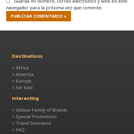
Guarda mi nombre, correo electrónico y web en este
navegador para la próxima vez que comente.
Destinations
○ Africa
○ America
○ Europe
○ Far East
Interesting
○ Globus Family of Brands
○ Special Promotions
○ Travel Insurance
○ FAQ