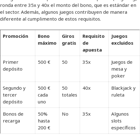
ronda entre 35x y 40x el monto del bono, que es estándar en
el sector. Además, algunos juegos contribuyen de manera
diferente al cumplimento de estos requisitos.
Promoción
Bono
Giros
Requisito
Juegos
máximo
gratis
de
excluidos
apuesta
Primer
500 €
50
35x
Juegos de
depósito
mesa y
poker
Segundo y
500 €
50
40x
Blackjack y
tercer
cada
totales
ruleta
depósito
uno
Bonos de
50%
No
35x
Algunos
recarga
hasta
slots
200 €
específicos