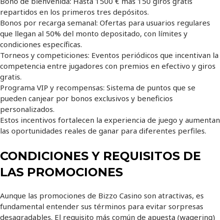
Bono de bienvenida: Hasta 1500 € más 150 giros gratis
repartidos en los primeros tres depósitos.
Bonos por recarga semanal: Ofertas para usuarios regulares
que llegan al 50% del monto depositado, con límites y
condiciones específicas.
Torneos y competiciones: Eventos periódicos que incentivan la
competencia entre jugadores con premios en efectivo y giros
gratis.
Programa VIP y recompensas: Sistema de puntos que se
pueden canjear por bonos exclusivos y beneficios
personalizados.
Estos incentivos fortalecen la experiencia de juego y aumentan
las oportunidades reales de ganar para diferentes perfiles.
CONDICIONES Y REQUISITOS DE
LAS PROMOCIONES
Aunque las promociones de Bizzo Casino son atractivas, es
fundamental entender sus términos para evitar sorpresas
desagradables. El requisito más común de apuesta (wagering)