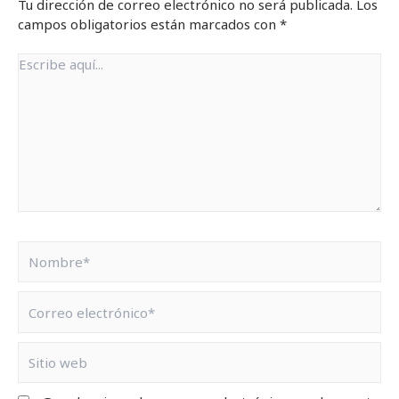
Tu dirección de correo electrónico no será publicada.
Los
campos obligatorios están marcados con
*